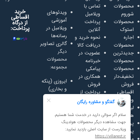
محصولات
تماس با
خرید
ویدئوهای
شوروم
ویلامبل
اقساطی
آموزشی
محصولات
پرداخت
از درگاه
ویلامبل در
پرداخت:
استوک
آنلاین
رسانه‌ها
اجاره
نحوه خرید و
گالری تصاویر
محصولات
دریافت کالا
دیگر
جدیدترین
عضویت در
محصولات
محصولات
خبرنامه
مجموعه:
محصولات
پیامکی
تخفیف‌دار
همکاری در
ایروزی (پنکه
فروش
فروش
و بخاری)
اقساطی
پرداخت از
سفاسی
ویلامبل
اعتبار روبیکا
(تعمیر
لیست قیمت
پرسشنامه
وفروش
همکاری
رضایت
مبلمان)
پرسش‌های
مشتریان
سافت پلی
پرتکرار
مجله ویلامبل
(لوازم مهد
محصولات
دانلود