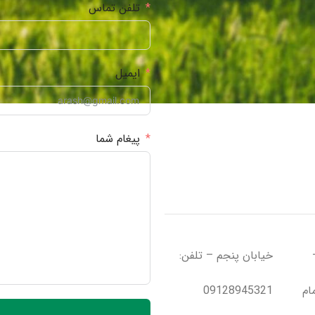
تلفن تماس
ایمیل
پیغام شما
:
ام
09128945321