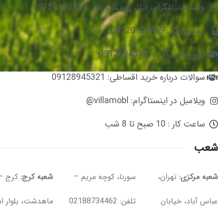
واتساپ، تلگرام، ایتا، روبیکا و بله : 09120120459
مدیرفروش: 09120120459
امور نمایندگان: 09128945321
سوالات درباره خرید اقساطی: 09128945321
ویلامبل در اینستاگرام: villamobl@
ساعت کار : 10 صبح تا 8 شب
شعب
شعبه مرکزی:
تهران،
سورنا، کوچه مریم –
شعبه کرج:
کرج –
خیابان پنجم – تلفن
عباس آباد، خیابان
تلفن: 02188734462
ماهدشت، بلوار ام