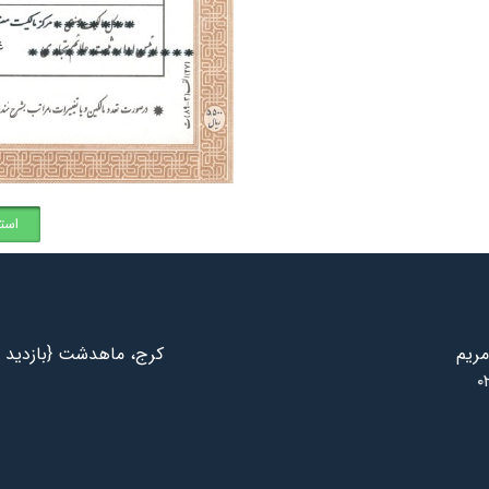
است
مریم
کرج، ماهدشت {بازدید ب
۰