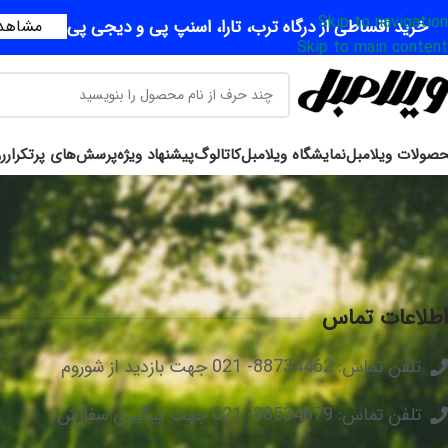
Skip to navigation
خرید اقساطی از درگاه ترب، تارا، اسنپ پی و دیجی پی
مشاهده
Skip to main content
صولات ویلامبل
نمایشگاه ویلامبل
کاتالوگ
پیشنهاد ویژه
پرسش‌های پرتکرار
ر
اطلاعات تماس
تلفن تماس: 88734462- 021 جهت بازدید از شوروم
تلفن تماس: 88534679- 021 جهت پیگیری سفارش