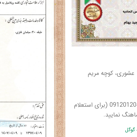
 عشوری، کوچه مریم
لطفا قبل از مراجعه با شماره تلفن 02188734462 - 09120120459 (برای استعلام
هنگ نمایید.
 گوگل