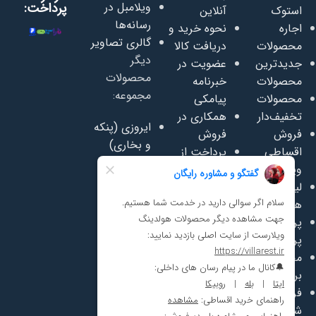
ویلامبل در
پرداخت:
استوک
آنلاین
رسانه‌ها
اجاره
نحوه خرید و
گالری تصاویر
محصولات
دریافت کالا
دیگر
جدیدترین
عضویت در
محصولات
محصولات
خبرنامه
مجموعه:
محصولات
پیامکی
تخفیف‌دار
همکاری در
ایروزی (پنکه
فروش
فروش
و بخاری)
اقساطی
پرداخت از
سفاسی
ویلامبل
اعتبار روبیکا
(تعمیر
لیست قیمت
پرسشنامه
وفروش
همکاری
رضایت
مبلمان)
پرسش‌های
مشتریان
سافت پلی
پرتکرار
مجله ویلامبل
(لوازم مهد
محصولات
دانلود
کودک)
برند ما
کاتالوگ
تجهیزات
فرصت‌های
خودرو ژست
شغلی