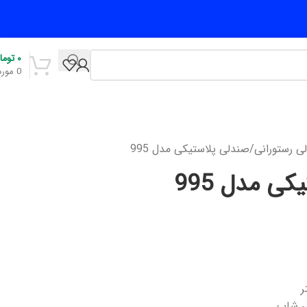
۰
توما
0
مورد
ی رستورانی
صندلی پلاستیکی مدل 995
ی مدل 995
ی شاپ‌