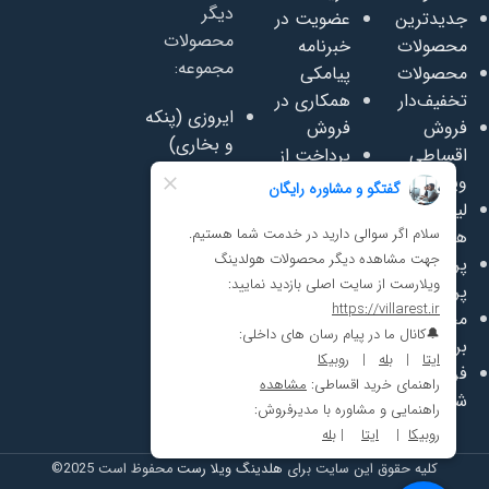
دیگر
جدیدترین
عضویت در
محصولات
محصولات
خبرنامه
مجموعه:
محصولات
پیامکی
تخفیف‌دار
همکاری در
ایروزی (پنکه
فروش
فروش
و بخاری)
اقساطی
پرداخت از
سفاسی
ویلامبل
اعتبار روبیکا
(تعمیر
لیست قیمت
پرسشنامه
وفروش
همکاری
رضایت
مبلمان)
پرسش‌های
مشتریان
سافت پلی
پرتکرار
مجله ویلامبل
(لوازم مهد
محصولات
دانلود
کودک)
برند ما
کاتالوگ
تجهیزات
فرصت‌های
خودرو ژست
شغلی
کار
کلیه حقوق این سایت برای
هلدینگ ویلا رست
محفوظ است 2025©