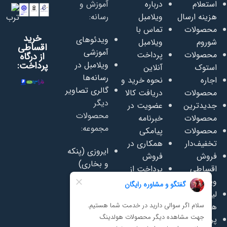
استعلام
درباره
آموزش و
هزینه ارسال
ویلامبل
رسانه:
محصولات
تماس با
خرید
ویدئوهای
شوروم
ویلامبل
اقساطی
آموزشی
محصولات
پرداخت
از درگاه
ویلامبل در
پرداخت:
استوک
آنلاین
رسانه‌ها
اجاره
نحوه خرید و
گالری تصاویر
محصولات
دریافت کالا
دیگر
جدیدترین
عضویت در
محصولات
محصولات
خبرنامه
مجموعه:
محصولات
پیامکی
تخفیف‌دار
همکاری در
ایروزی (پنکه
فروش
فروش
و بخاری)
اقساطی
پرداخت از
سفاسی
ویلامبل
اعتبار روبیکا
(تعمیر
لیست قیمت
پرسشنامه
وفروش
همکاری
رضایت
مبلمان)
پرسش‌های
مشتریان