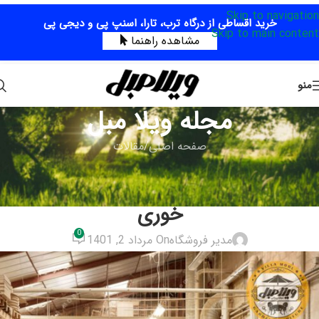
Skip to navigation
خرید اقساطی از درگاه ترب، تارا، اسنپ پی و دیجی پی
Skip to main content
مشاهده راهنما
منو
مجله ویلا مبل
صفحه اصلی
مقالات
مقالات
تعمیرات تخصصی انواع مبلمان و ناهار
خوری
0
مدیر فروشگاه
On مرداد 2, 1401