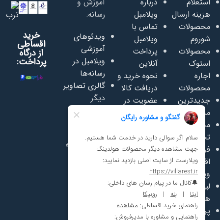
استعلام
درباره
آموزش و
هزینه ارسال
ویلامبل
رسانه:
محصولات
تماس با
خرید
ویدئوهای
شوروم
ویلامبل
اقساطی
آموزشی
محصولات
پرداخت
از درگاه
ویلامبل در
پرداخت:
استوک
آنلاین
رسانه‌ها
اجاره
نحوه خرید و
گالری تصاویر
محصولات
دریافت کالا
دیگر
جدیدترین
عضویت در
محصولات
محصولات
خبرنامه
مجموعه:
محصولات
پیامکی
تخفیف‌دار
همکاری در
ایروزی (پنکه
فروش
فروش
و بخاری)
اقساطی
پرداخت از
سفاسی
ویلامبل
اعتبار روبیکا
(تعمیر
لیست قیمت
پرسشنامه
وفروش
همکاری
رضایت
مبلمان)
پرسش‌های
مشتریان
سافت پلی