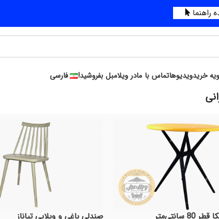
 راهنما
ویه خرید
ویدیوها
تماس با ما
در ویلامبل بفروشید!
فارسی
انی
8 سانتی‌متر
صندلی باغی و ویلایی تیاناز