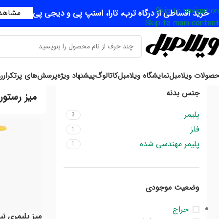
Skip to navigation
خرید اقساطی از درگاه ترب، تارا، اسنپ پی و دیجی پی
مشاهده
Skip to main content
صولات ویلامبل
نمایشگاه ویلامبل
کاتالوگ
پیشنهاد ویژه
پرسش‌های پرتکرار
ر
جنس بدنه
میز رستور
پلیمر
3
فلز
1
پلیمر مهندسی شده
1
وضعیت موجودی
حراج
میز پلیمری نیکا قطر 0