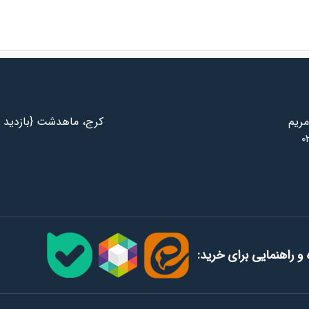
مریم
کرج، ماهدشت {بازدید ب
۰
و راهنمایی برای خرید: