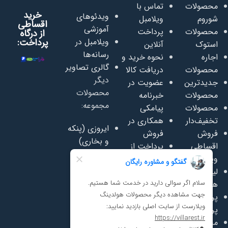
محصولات
تماس با
خرید
ویدئوهای
شوروم
ویلامبل
اقساطی
آموزشی
محصولات
پرداخت
از درگاه
ویلامبل در
پرداخت:
استوک
آنلاین
رسانه‌ها
اجاره
نحوه خرید و
گالری تصاویر
محصولات
دریافت کالا
دیگر
جدیدترین
عضویت در
محصولات
محصولات
خبرنامه
مجموعه:
محصولات
پیامکی
تخفیف‌دار
همکاری در
ایروزی (پنکه
فروش
فروش
و بخاری)
اقساطی
پرداخت از
سفاسی
ویلامبل
اعتبار روبیکا
(تعمیر
لیست قیمت
پرسشنامه
وفروش
همکاری
رضایت
مبلمان)
پرسش‌های
مشتریان
سافت پلی
پرتکرار
مجله ویلامبل
(لوازم مهد
محصولات
دانلود