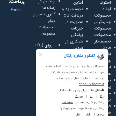
ویلامبل در
پرداخت:
استوک
آنلاین
رسانه‌ها
اجاره
نحوه خرید و
گالری تصاویر
محصولات
دریافت کالا
دیگر
جدیدترین
عضویت در
محصولات
محصولات
خبرنامه
مجموعه:
محصولات
پیامکی
تخفیف‌دار
همکاری در
ایروزی (پنکه
فروش
فروش
و بخاری)
اقساطی
پرداخت از
سفاسی
ویلامبل
اعتبار روبیکا
(تعمیر
لیست قیمت
پرسشنامه
وفروش
همکاری
رضایت
مبلمان)
پرسش‌های
مشتریان
سافت پلی
پرتکرار
مجله ویلامبل
(لوازم مهد
محصولات
دانلود
کودک)
برند ما
کاتالوگ
تجهیزات
فرصت‌های
خودرو ژست
شغلی