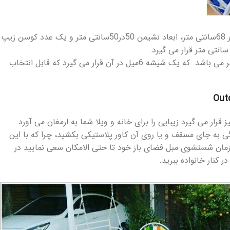
مبلمان باغی فرفورژه از جنس لوله فلزی محکم با جوش آرگون co2 تولید شده که ابعاد صندلی در قسمت جلو و پشت 58سانتی متر و ابعاد کنار 68سانتی متر، ابعاد نشیمن 50در50سانتی متر و یک عدد کوسن زیپ
ارتفاع کف تا نشیمن حدودا 38 سانتی متر بوده و ارتفاع میز حدودا 66 سانتی متر و قطر بیرونی میز 103سانتی متر و قطر درونی 98سانتی متر می باشد. که یک شیشه 6میل در آن قرار می گیرد که قابل انتخاب
Outd
گی به جای مسقف و یا روی آن کاور پلاستیکی بکشید، چرا که با این
ر زمان شستشوی مبل فضای باز خود تا حتی الامکان سعی نمایید در
کنار خانواده ببرید.