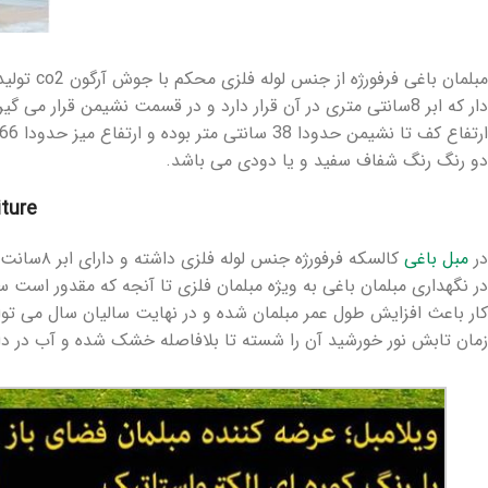
دار که ابر 8سانتی متری در آن قرار دارد و در قسمت نشیمن قرار می گیرد و در قسمت پشتی یک کوسن گرد دایره حدودا 49سانتی متر با ابر 8 سانتی متر قرار می گیرد.
دو رنگ رنگ شفاف سفید و یا دودی می باشد.
iture
در
مبل باغی
کالسکه فرفورژه جنس لوله فلزی داشته و دارای ابر ۸سانت و روکش پارچه ای زیپدار قابل شستو بوده و با شیشه 6 میل که روی میز قرار می گیرد زیبایی را برای خانه و ویلا شما به ارمغان می آورد.
در نگهداری مبلمان باغی به ویژه مبلمان فلزی تا آنجه که مقدور است س
کار باعث افزایش طول عمر مبلمان شده و در نهایت سالیان سال می توا
زمان تابش نور خورشید آن را شسته تا بلافاصله خشک شده و آب در داخل 