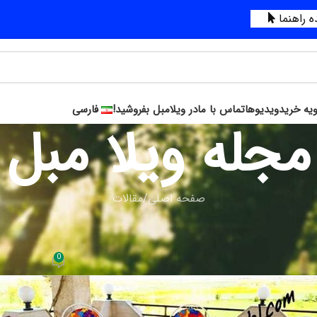
 راهنما
ویه خرید
ویدیوها
تماس با ما
در ویلامبل بفروشید!
فارسی
مجله ویلا مبل
صفحه اصلی
مقالات
مقالات
باغی و میز و صندلی ویلایی مدل کالسکه ف
0
ارسال شده توسط
ویلامبل
On تیر 3, 1397