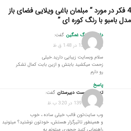
4 فکر در مورد “
مبلمان باغی ویلایی فضای باز
مدل بامبو با رنگ کوره ای
”
دانلود آهنگ غمگین
گفت:
تیر 29, 1397 در 1:48 ق.ظ
سلام.وبسایت زیبایی دارید.خیلی
زحمت میکشید بابتش و ازین بابت کمال تشکر
رو دارم
پاسخ
تدریس زیست دبیرستان
گفت:
مرداد 10, 1397 در 3:20 ب.ظ
وب سایت‌تون قالب خیلی ساده ، خوب
و همینطور تاثیرگزار هستش، خودتون نوشتید؟ میتونید
راهنمایی کنید چجوری میتونم یه