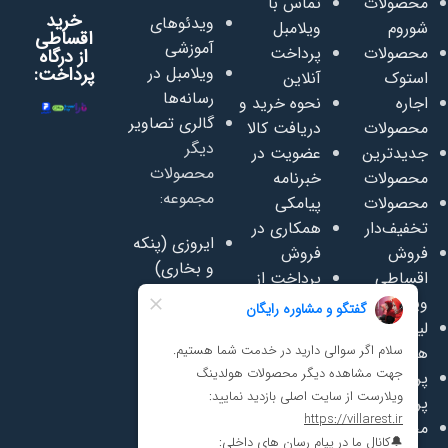
محصولات
تماس با
خرید
ویدئوهای
شوروم
ویلامبل
اقساطی
آموزشی
محصولات
پرداخت
از درگاه
ویلامبل در
پرداخت:
استوک
آنلاین
رسانه‌ها
اجاره
نحوه خرید و
گالری تصاویر
محصولات
دریافت کالا
دیگر
جدیدترین
عضویت در
محصولات
محصولات
خبرنامه
مجموعه:
محصولات
پیامکی
تخفیف‌دار
همکاری در
ایروزی (پنکه
فروش
فروش
و بخاری)
اقساطی
پرداخت از
سفاسی
ویلامبل
اعتبار روبیکا
(تعمیر
لیست قیمت
پرسشنامه
وفروش
همکاری
رضایت
مبلمان)
پرسش‌های
مشتریان
سافت پلی
پرتکرار
مجله ویلامبل
(لوازم مهد
محصولات
دانلود
کودک)