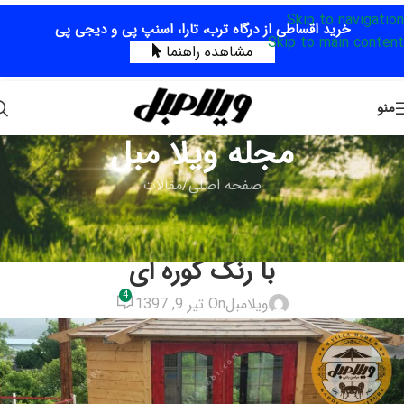
Skip to navigation
خرید اقساطی از درگاه ترب، تارا، اسنپ پی و دیجی پی
Skip to main content
مشاهده راهنما
منو
مجله ویلا مبل
صفحه اصلی
مقالات
مقالات
مبلمان باغی ویلایی فضای باز مدل بامبو
با رنگ کوره ای
4
ویلامبل
On تیر 9, 1397