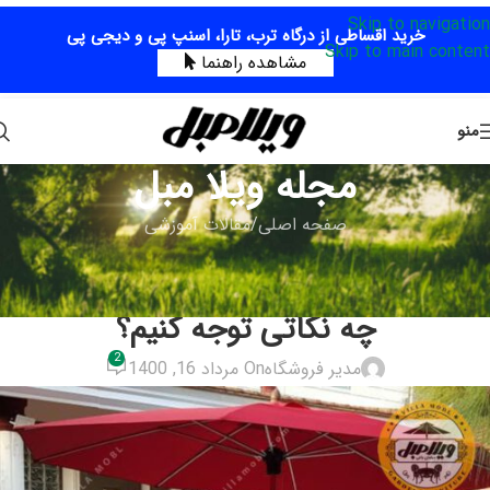
Skip to navigation
خرید اقساطی از درگاه ترب، تارا، اسنپ پی و دیجی پی
Skip to main content
مشاهده راهنما
منو
مجله ویلا مبل
صفحه اصلی
مقالات آموزشی
مقالات آموزشی
در خرید صندلی باغی و تاب ویلایی به
چه نکاتی توجه کنیم؟
2
مدیر فروشگاه
On مرداد 16, 1400