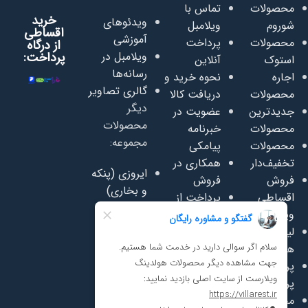
محصولات
تماس با
خرید
ویدئوهای
شوروم
ویلامبل
اقساطی
آموزشی
محصولات
پرداخت
از درگاه
ویلامبل در
پرداخت:
استوک
آنلاین
رسانه‌ها
اجاره
نحوه خرید و
گالری تصاویر
محصولات
دریافت کالا
دیگر
جدیدترین
عضویت در
محصولات
محصولات
خبرنامه
مجموعه:
محصولات
پیامکی
تخفیف‌دار
همکاری در
ایروزی (پنکه
فروش
فروش
و بخاری)
اقساطی
پرداخت از
سفاسی
ویلامبل
اعتبار روبیکا
(تعمیر
لیست قیمت
پرسشنامه
وفروش
همکاری
رضایت
مبلمان)
پرسش‌های
مشتریان
سافت پلی
پرتکرار
مجله ویلامبل
(لوازم مهد
محصولات
دانلود